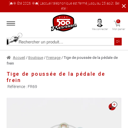
[🚘🌞 Été 2026 🌞🚘] L'accueil téléphonique est fermé jusqu'au 25 août. Bel
été !
Aller
Aller
0
à
au
Me connecter
Mon panier
la
contenu
navigation
Accueil
Rechercher
ok
un
produit
Le catalogue produit
Accueil
/
Boutique
/
Freinage
/ Tige de poussée de la pédale de
frein
À propos
Tige de poussée de la pédale de
frein
Garages partenaires
Référence :
FR69
Contact
🔍