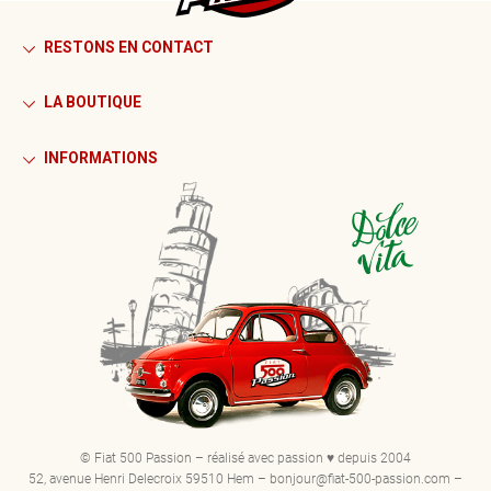
RESTONS EN CONTACT
LA BOUTIQUE
INFORMATIONS
© Fiat 500 Passion – réalisé avec passion ♥ depuis 2004
52, avenue Henri Delecroix 59510 Hem – bonjour@fiat-500-passion.com –