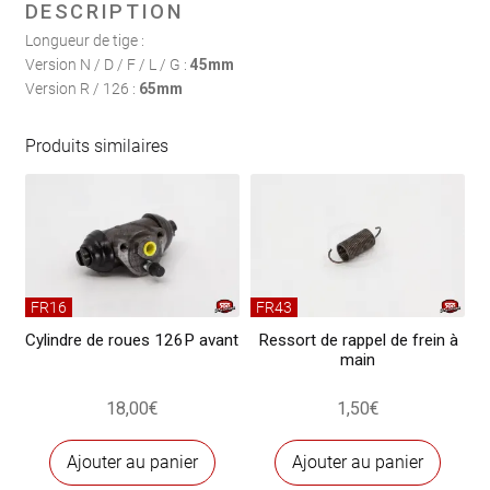
poussée
DESCRIPTION
de
Longueur de tige :
la
Version N / D / F / L / G :
45mm
pédale
Version R / 126 :
65mm
de
frein
Produits similaires
FR16
FR43
Cylindre de roues 126P avant
Ressort de rappel de frein à
main
18,00
€
1,50
€
Ajouter au panier
Ajouter au panier