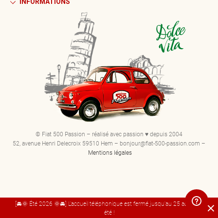
INFORMATIONS
© Fiat 500 Passion – réalisé avec passion ♥ depuis 2004
52, avenue Henri Delecroix 59510 Hem – bonjour@fiat-500-passion.com –
Mentions légales
[🚘🌞 Été 2026 🌞🚘] L'accueil téléphonique est fermé jusqu'au 25 août. Bel
été !