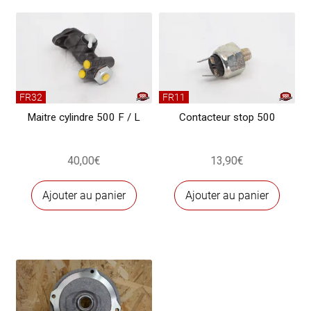
arrière
FR32
FR11
Maitre cylindre 500 F / L
Contacteur stop 500
40,00
€
13,90
€
Ajouter au panier
Ajouter au panier