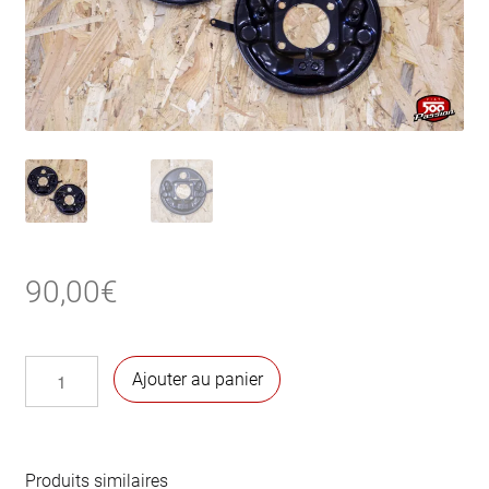
90,00
€
quantité
Ajouter au panier
de
Flasques
de
frein
Produits similaires