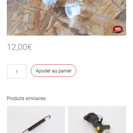
12,00
€
quantité
Ajouter au panier
de
Bagues
de
pédale
Produits similaires