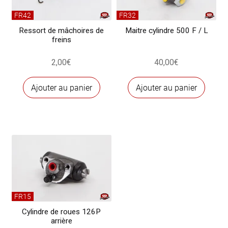
FR42
FR32
Ressort de mâchoires de
Maitre cylindre 500 F / L
freins
2,00
€
40,00
€
Ajouter au panier
Ajouter au panier
FR15
Cylindre de roues 126P
arrière