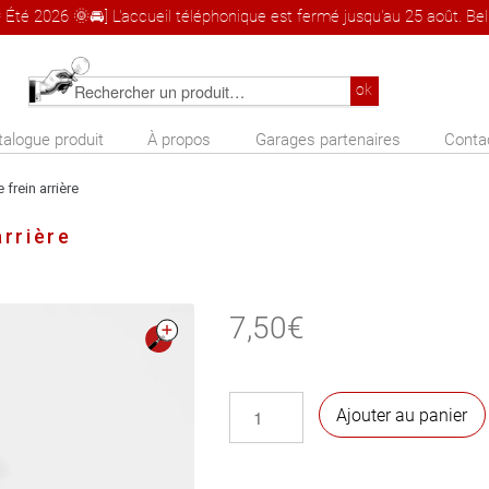
 Été 2026 🌞🚘] L'accueil téléphonique est fermé jusqu'au 25 août. Bel 
Rechercher
ok
un
talogue produit
À propos
Garages partenaires
Conta
produit
 frein arrière
arrière
7,50
€
🔍
quantité
Ajouter au panier
de
Arrêtoir
de