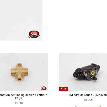
mâchoire
de
frein
arrière
FR16
onction de tube rigide fixé à l’arrière
Cylindre de roues 126P avan
F/L/R
18,00
€
13,00
€