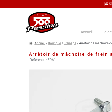
[🚘
Aller
Aller
à
au
la
contenu
Accueil
Le ca
navigation
Accueil
/
Boutique
/
Freinage
/ Arrêtoir de mâchoire de
Arrêtoir de mâchoire de frein 
Référence :
FR61