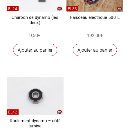
EL24
EL33
Charbon de dynamo (les
Faisceau électrique 500 L
deux)
9,50
€
192,00
€
Ajouter au panier
Ajouter au panier
EL42
Roulement dynamo – côté
turbine