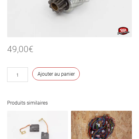
49,00
€
quantité
Ajouter au panier
de
Pignon
de
démarreur
Produits similaires
500 R / 126