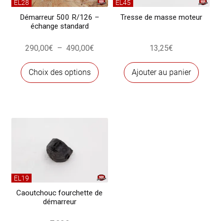
EL28
EL45
Démarreur 500 R/126 –
Tresse de masse moteur
échange standard
Plage
290,00
€
–
490,00
€
13,25
€
de
Ce
prix :
Choix des options
Ajouter au panier
produit
290,00€
a
à
plusieurs
490,00€
variations.
Les
options
peuvent
être
choisies
EL19
sur
Caoutchouc fourchette de
démarreur
la
page