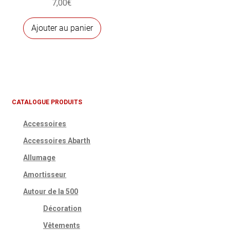
7,00
€
du
produit
Ajouter au panier
CATALOGUE PRODUITS
Accessoires
Accessoires Abarth
Allumage
Amortisseur
Autour de la 500
Décoration
Vêtements