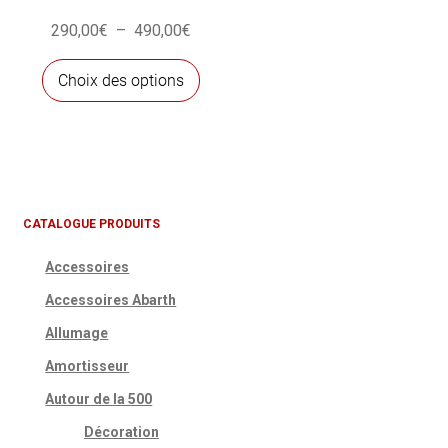
Plage
290,00
€
–
490,00
€
de
Ce
prix :
Choix des options
produit
290,00€
a
à
plusieurs
490,00€
variations.
Les
options
CATALOGUE PRODUITS
peuvent
Accessoires
être
choisies
Accessoires Abarth
sur
Allumage
la
Amortisseur
page
du
Autour de la 500
produit
Décoration