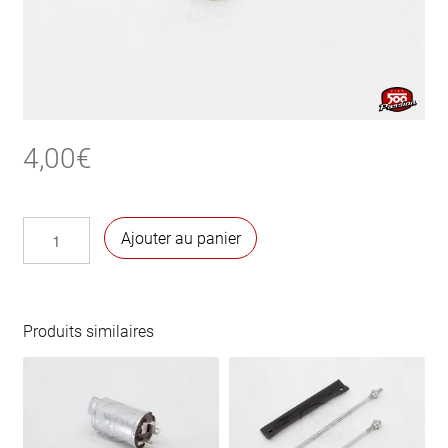
4,00
€
quantité
Ajouter au panier
de
Clavette
de
dynamo
Produits similaires