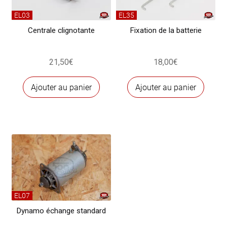
EL03
EL35
Centrale clignotante
Fixation de la batterie
21,50
€
18,00
€
Ajouter au panier
Ajouter au panier
EL07
Dynamo échange standard