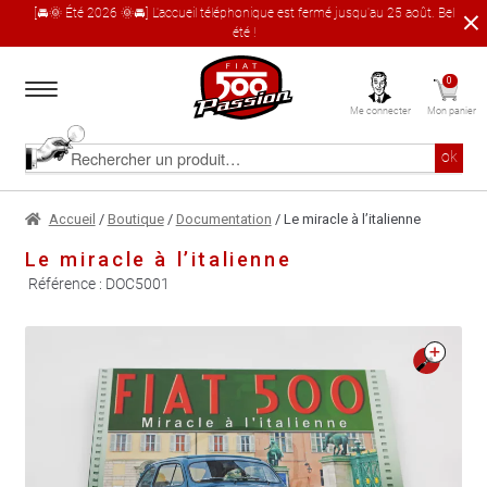
[🚘🌞 Été 2026 🌞🚘] L'accueil téléphonique est fermé jusqu'au 25 août. Bel
été !
Aller
Aller
0
à
au
Me connecter
Mon panier
la
contenu
navigation
Accueil
Rechercher
ok
un
produit
Le catalogue produit
Accueil
/
Boutique
/
Documentation
/ Le miracle à l’italienne
Le miracle à l’italienne
À propos
Référence :
DOC5001
Garages partenaires
🔍
Contact