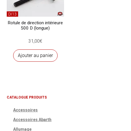
être
chois
DI13
sur
Rotule de direction intérieure
500 D (longue)
la
page
31,00
€
du
produ
Ajouter au panier
CATALOGUE PRODUITS
Accessoires
Accessoires Abarth
Allumage