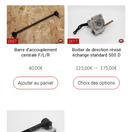
F/L/R
DI07
DI17
Barre d’accouplement
Boitier de direction révisé
centrale F/L/R
échange standard 500 D
Plage
40,00
€
225,00
€
–
375,00
€
de
Ce
prix :
Ajouter au panier
Choix des options
produ
225,00
a
à
plusi
375,00
variat
Les
optio
peuve