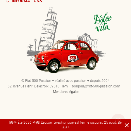
INFORMATIONS
© Fiat 500 Passion – réalisé avec passion ♥ depuis 2004
52, avenue Henri Delecroix 59510 Hem – bonjour@fiat-500-passion.com –
Mentions légales
[🚘🌞 Été 2026 🌞🚘] L'accueil téléphonique est fermé jusqu'au 25 août. Bel
été !