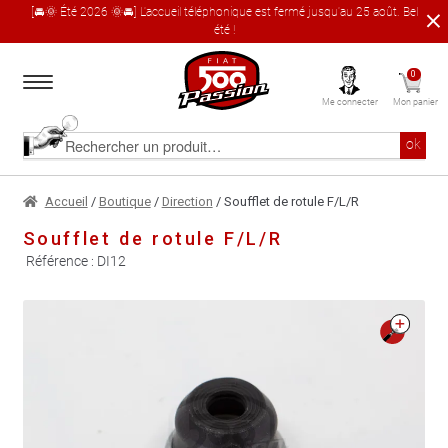
[🚘🌞 Été 2026 🌞🚘] L'accueil téléphonique est fermé jusqu'au 25 août. Bel
été !
Aller
Aller
0
à
au
Me connecter
Mon panier
la
contenu
navigation
Accueil
Rechercher
ok
un
produit
Le catalogue produit
Accueil
/
Boutique
/
Direction
/ Soufflet de rotule F/L/R
Soufflet de rotule F/L/R
À propos
Référence :
DI12
Garages partenaires
🔍
Contact