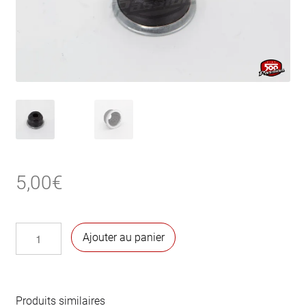
5,00
€
quantité
Ajouter au panier
de
Soufflet
de
rotule
Produits similaires