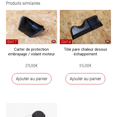
capot
Produits similaires
arrière
EM17
CM14
Carter de protection
Tôle pare chaleur dessus
embrayage / volant moteur
échappement
29,00
€
35,00
€
Ajouter au panier
Ajouter au panier