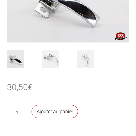
30,50
€
quantité
Ajouter au panier
de
Poignée
de