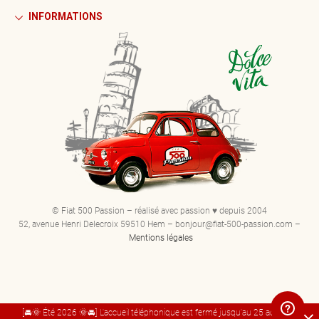
INFORMATIONS
© Fiat 500 Passion – réalisé avec passion ♥ depuis 2004
52, avenue Henri Delecroix 59510 Hem – bonjour@fiat-500-passion.com –
Mentions légales
[🚘🌞 Été 2026 🌞🚘] L'accueil téléphonique est fermé jusqu'au 25 août. Bel