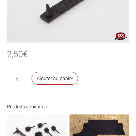
2,50
€
quantité
Ajouter au panier
de
Tampon
rectangulaire
caoutchouc
Produits similaires