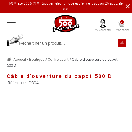
[🚘🌞 Été 2026 🌞🚘] L'accueil téléphonique est fermé jusqu'au 25 août. Bel
été !
Aller
Aller
0
à
au
Me connecter
Mon panier
la
contenu
navigation
Accueil
Rechercher
ok
un
produit
Le catalogue produit
Accueil
/
Boutique
/
Coffre avant
/ Câble d’ouverture du capot
500 D
À propos
Câble d’ouverture du capot 500 D
Référence :
CO04
Garages partenaires
Contact