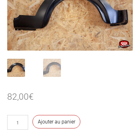
82,00
€
quantité
Ajouter au panier
de
Tôle