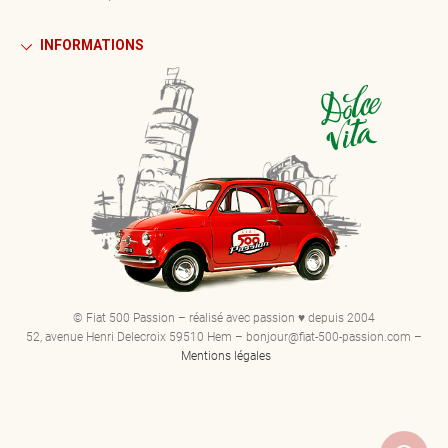
INFORMATIONS
© Fiat 500 Passion – réalisé avec passion ♥ depuis 2004
52, avenue Henri Delecroix 59510 Hem – bonjour@fiat-500-passion.com –
Mentions légales