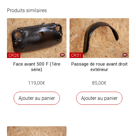
de
réparation
Produits similaires
contour
d'aile
arrière
complet
gauche
CR26
CR31
Face avant 500 F (1ère
Passage de roue avant droit
série)
extérieur
119,00
€
85,00
€
Ajouter au panier
Ajouter au panier