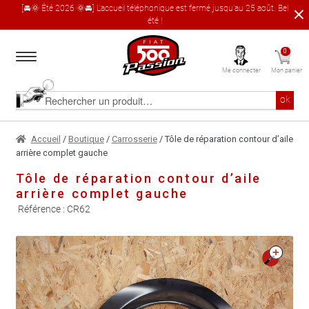
[🚘🌞 Été 2026 🌞🚘] L'accueil téléphonique est fermé jusqu'au 25 août. Bel
été !
Aller
Aller
0
à
au
Me connecter
Mon panier
la
contenu
navigation
Accueil
Rechercher
ok
un
produit
Le catalogue produit
Accueil
/
Boutique
/
Carrosserie
/ Tôle de réparation contour d’aile
arrière complet gauche
À propos
Tôle de réparation contour d’aile
arrière complet gauche
Garages partenaires
Référence :
CR62
Contact
🔍