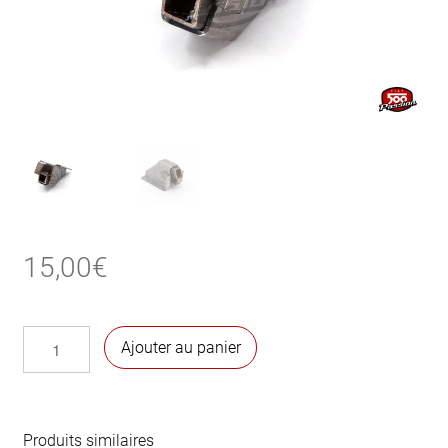
15,00
€
quantité
Ajouter au panier
de
Support
de
cric
Produits similaires