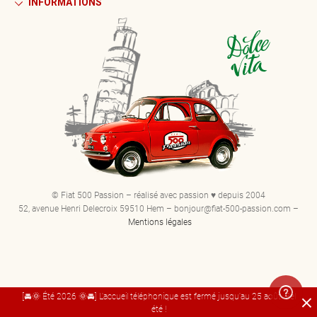
INFORMATIONS
© Fiat 500 Passion – réalisé avec passion ♥ depuis 2004
52, avenue Henri Delecroix 59510 Hem – bonjour@fiat-500-passion.com –
Mentions légales
[🚘🌞 Été 2026 🌞🚘] L'accueil téléphonique est fermé jusqu'au 25 août. Bel
été !