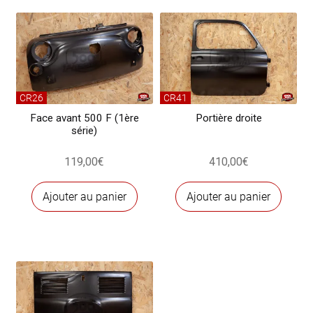
gauche
CR26
CR41
Face avant 500 F (1ère
Portière droite
série)
119,00
€
410,00
€
Ajouter au panier
Ajouter au panier