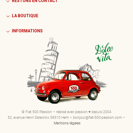
RESTONS EN CONTACT
LA BOUTIQUE
INFORMATIONS
© Fiat 500 Passion – réalisé avec passion ♥ depuis 2004
52, avenue Henri Delecroix 59510 Hem – bonjour@fiat-500-passion.com –
Mentions légales