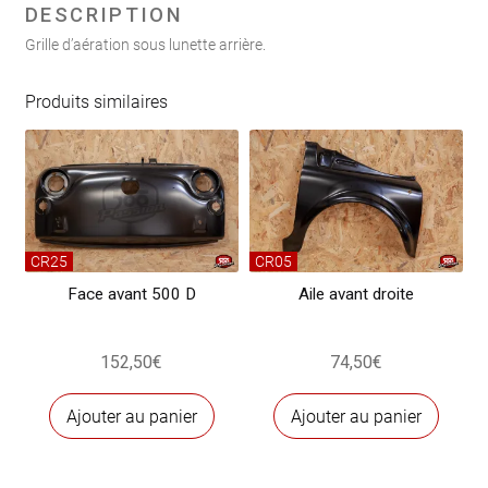
sous
DESCRIPTION
lunette
Grille d’aération sous lunette arrière.
arrière
Produits similaires
CR25
CR05
Face avant 500 D
Aile avant droite
152,50
€
74,50
€
Ajouter au panier
Ajouter au panier