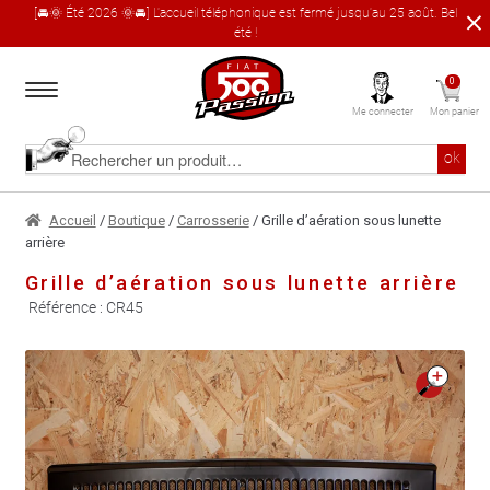
[🚘🌞 Été 2026 🌞🚘] L'accueil téléphonique est fermé jusqu'au 25 août. Bel
été !
Aller
Aller
0
à
au
Me connecter
Mon panier
la
contenu
navigation
Accueil
Rechercher
ok
un
produit
Le catalogue produit
Accueil
/
Boutique
/
Carrosserie
/ Grille d’aération sous lunette
arrière
À propos
Grille d’aération sous lunette arrière
Référence :
CR45
Garages partenaires
Contact
🔍