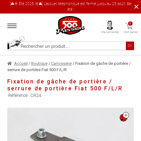
[🚘🌞 Été 2026 🌞🚘] L'accueil téléphonique est fermé jusqu'au 25 août. Bel
été !
Aller
Aller
0
à
au
Me connecter
Mon panier
la
contenu
navigation
Accueil
Rechercher
ok
un
produit
Le catalogue produit
Accueil
/
Boutique
/
Carrosserie
/ Fixation de gâche de portière /
serrure de portière Fiat 500 F/L/R
À propos
Fixation de gâche de portière /
serrure de portière Fiat 500 F/L/R
Garages partenaires
Référence :
CR24
Contact
🔍