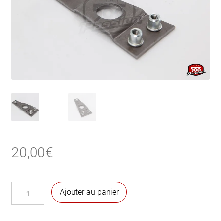
20,00
€
quantité
Ajouter au panier
de
Fixation