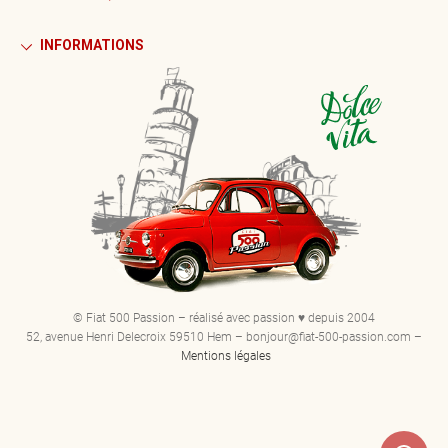
INFORMATIONS
© Fiat 500 Passion – réalisé avec passion ♥ depuis 2004
52, avenue Henri Delecroix 59510 Hem – bonjour@fiat-500-passion.com –
Mentions légales