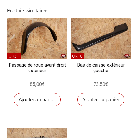
de
gâche
Produits similaires
de
portière
/
serrure
de
portière
CR31
CR10
Fiat
Passage de roue avant droit
Bas de caisse extérieur
extérieur
gauche
500
F/L/R
85,00
€
73,50
€
Ajouter au panier
Ajouter au panier