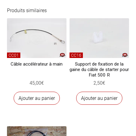
du
câble
Produits similaires
d’accélérateur
à
main
CC01
CC16
Câble accélérateur à main
Support de fixation de la
gaine du câble de starter pour
Fiat 500 R
45,00
€
2,50
€
Ajouter au panier
Ajouter au panier