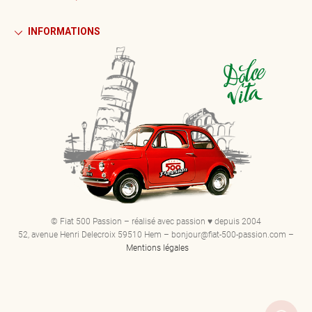
INFORMATIONS
© Fiat 500 Passion – réalisé avec passion ♥ depuis 2004
52, avenue Henri Delecroix 59510 Hem – bonjour@fiat-500-passion.com –
Mentions légales