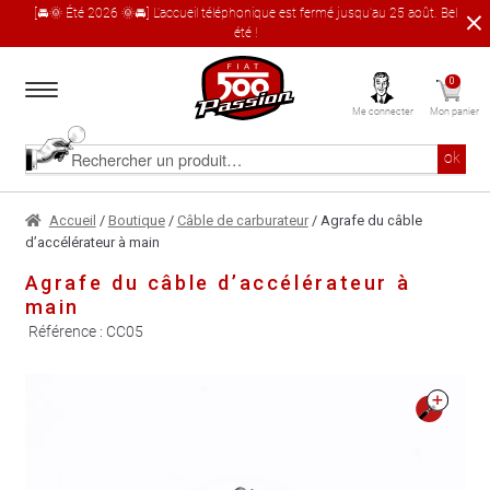
[🚘🌞 Été 2026 🌞🚘] L'accueil téléphonique est fermé jusqu'au 25 août. Bel
été !
Aller
Aller
0
à
au
Me connecter
Mon panier
la
contenu
navigation
Accueil
Rechercher
ok
un
produit
Le catalogue produit
Accueil
/
Boutique
/
Câble de carburateur
/ Agrafe du câble
d’accélérateur à main
À propos
Agrafe du câble d’accélérateur à
main
Garages partenaires
Référence :
CC05
Contact
🔍