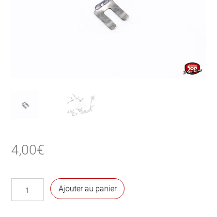
4,00
€
quantité
Ajouter au panier
de
Agrafe