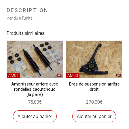
caoutchouc
pour
DESCRIPTION
semelle
Vendu à l’unité.
de
ressort
Produits similaires
arrière
pour
500
D
AM01
AM03
Amortisseur arrière avec
Bras de suspension arrière
rondelles caoutchouc
droit
(la paire)
75,00
€
270,00
€
Ajouter au panier
Ajouter au panier