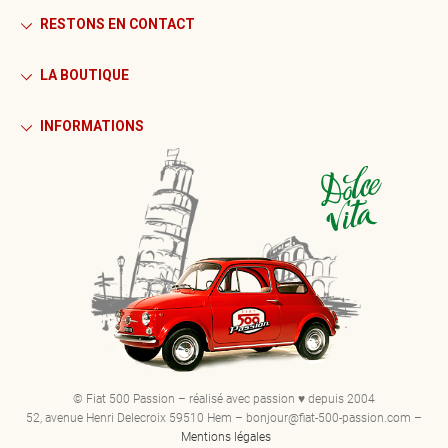
RESTONS EN CONTACT
LA BOUTIQUE
INFORMATIONS
© Fiat 500 Passion – réalisé avec passion ♥ depuis 2004
52, avenue Henri Delecroix 59510 Hem – bonjour@fiat-500-passion.com –
Mentions légales