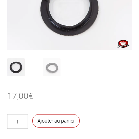
17,00
€
quantité
Ajouter au panier
de
Rondelle