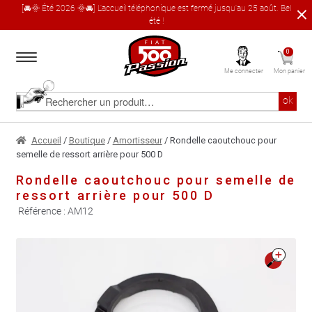
[🚘🌞 Été 2026 🌞🚘] L'accueil téléphonique est fermé jusqu'au 25 août. Bel
été !
Aller
Aller
0
à
au
Me connecter
Mon panier
la
contenu
navigation
Accueil
Rechercher
ok
un
produit
Le catalogue produit
Accueil
/
Boutique
/
Amortisseur
/ Rondelle caoutchouc pour
semelle de ressort arrière pour 500 D
À propos
Rondelle caoutchouc pour semelle de
ressort arrière pour 500 D
Garages partenaires
Référence :
AM12
Contact
🔍