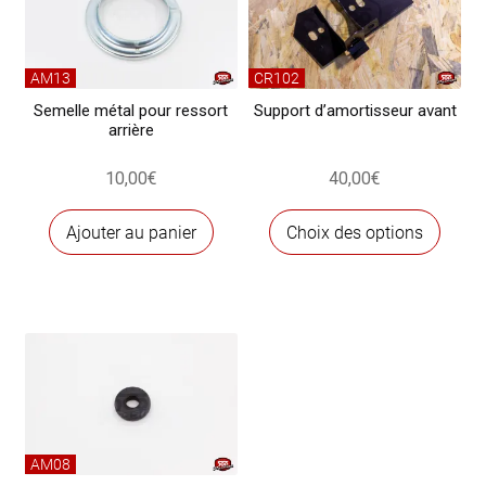
côté)
AM13
CR102
Semelle métal pour ressort
Support d’amortisseur avant
arrière
10,00
€
40,00
€
Ce
Ajouter au panier
Choix des options
produ
a
plusi
variat
Les
optio
peuve
être
chois
AM08