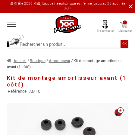
[🚘🌞 Été 2026 🌞🚘] L'accueil téléphonique est fermé jusqu'au 25 août. Bel
été !
Aller
Aller
0
à
au
Me connecter
Mon panier
la
contenu
navigation
Accueil
Rechercher
ok
un
produit
Le catalogue produit
Accueil
/
Boutique
/
Amortisseur
/ Kit de montage amortisseur
avant (1 côté)
À propos
Kit de montage amortisseur avant (1
côté)
Garages partenaires
Référence :
AM10
Contact
🔍