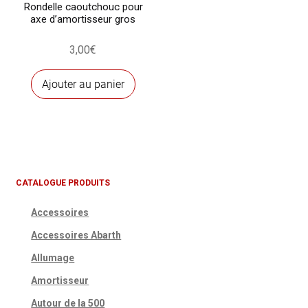
sur
Rondelle caoutchouc pour
axe d’amortisseur gros
la
page
3,00
€
du
produ
Ajouter au panier
CATALOGUE PRODUITS
Accessoires
Accessoires Abarth
Allumage
Amortisseur
Autour de la 500