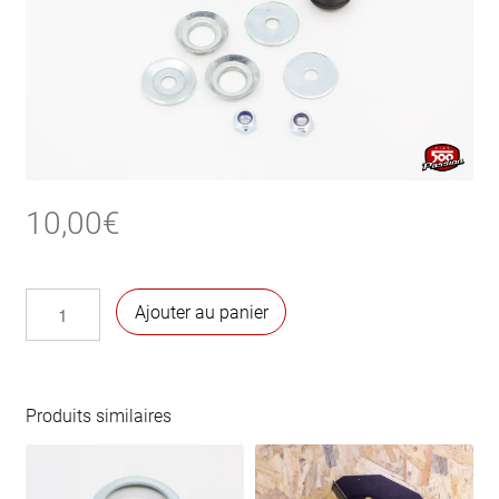
10,00
€
quantité
Ajouter au panier
de
Kit
de
montage
Produits similaires
amortisseur
avant
(1