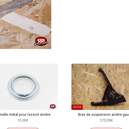
bras
de
suspension
arrière
AM04
elle métal pour ressort arrière
Bras de suspension arrière ga
10,00
€
270,00
€