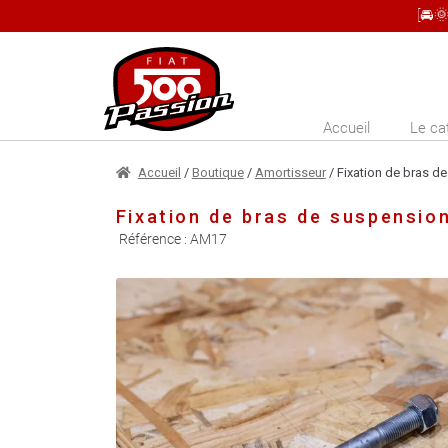
[🚘
Aller
Aller
à
au
la
contenu
Accueil
Le ca
navigation
Accueil
/
Boutique
/
Amortisseur
/ Fixation de bras de
Fixation de bras de suspension
Référence :
AM17