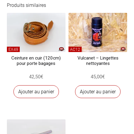
glace
Produits similaires
EX49
AC12
Ceinture en cuir (120cm)
Vulcanet – Lingettes
pour porte bagages
nettoyantes
42,50
€
45,00
€
Ajouter au panier
Ajouter au panier