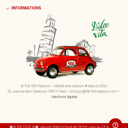
INFORMATIONS
© Fiat 500 Passion – réalisé avec passion ♥ depuis 2004
52, avenue Henri Delecroix 59510 Hem – bonjour@fiat-500-passion.com –
Mentions légales
[🚘🌞 Été 2026 🌞🚘] L'accueil téléphonique est fermé jusqu'au 25 août. Bel