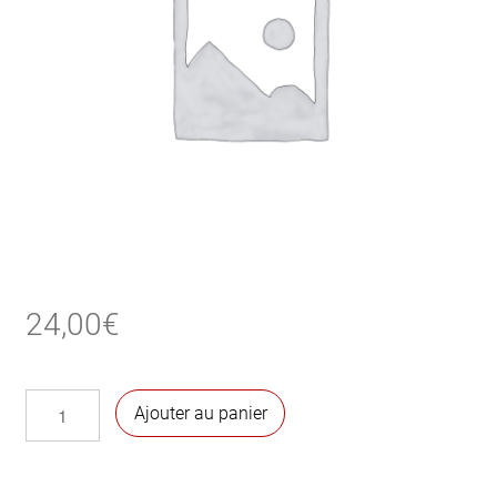
24,00
€
quantité
Ajouter au panier
de
Palier
lave-