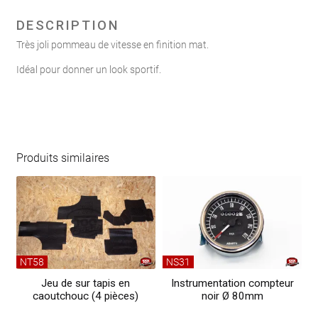
de
levier
DESCRIPTION
de
Très joli pommeau de vitesse en finition mat.
vitesse
Idéal pour donner un look sportif.
acier
mat
Produits similaires
NT58
NS31
Jeu de sur tapis en
Instrumentation compteur
caoutchouc (4 pièces)
noir Ø 80mm