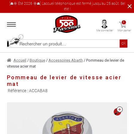
[🚘🌞 Été 2026 🌞🚘] L'accueil téléphonique est fermé jusqu'au 25 août. Bel
été !
Aller
Aller
0
à
au
Me connecter
Mon panier
la
contenu
navigation
Accueil
Rechercher
ok
un
produit
Le catalogue produit
Accueil
/
Boutique
/
Accessoires Abarth
/ Pommeau de levier de
vitesse acier mat
À propos
Pommeau de levier de vitesse acier
mat
Garages partenaires
Référence :
ACCABA8
Contact
🔍