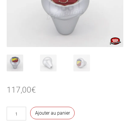
117,00
€
quantité
Ajouter au panier
de
Pommeau